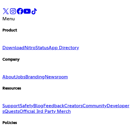
Menu
Product
Download
Nitro
Status
App Directory
Company
About
Jobs
Branding
Newsroom
Resources
Support
Safety
Blog
Feedback
Creators
Community
Developer
s
Quests
Official 3rd Party Merch
Policies