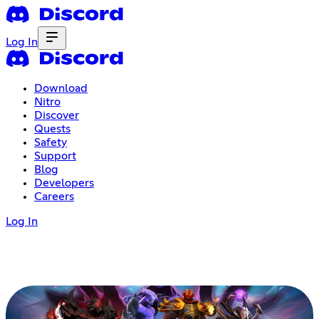
Log In
Download
Nitro
Discover
Quests
Safety
Support
Blog
Developers
Careers
Log In