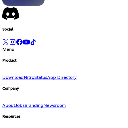
Social
Menu
Product
Download
Nitro
Status
App Directory
Company
About
Jobs
Branding
Newsroom
Resources