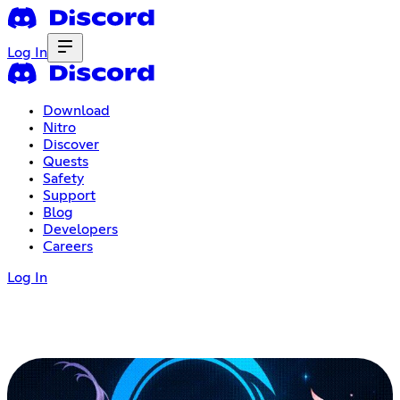
Log In
Download
Nitro
Discover
Quests
Safety
Support
Blog
Developers
Careers
Log In