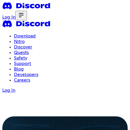
Log In
Download
Nitro
Discover
Quests
Safety
Support
Blog
Developers
Careers
Log In