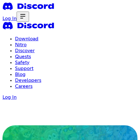
Log In
Download
Nitro
Discover
Quests
Safety
Support
Blog
Developers
Careers
Log In