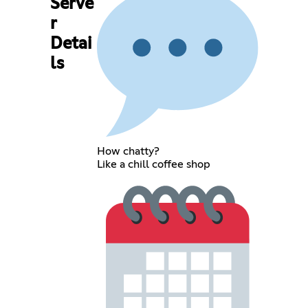
Serve
r
Detai
ls
How chatty?
Like a chill coffee shop