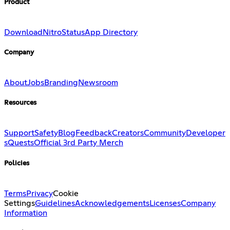
Product
Download
Nitro
Status
App Directory
Company
About
Jobs
Branding
Newsroom
Resources
Support
Safety
Blog
Feedback
Creators
Community
Developer
s
Quests
Official 3rd Party Merch
Policies
Terms
Privacy
Cookie
Settings
Guidelines
Acknowledgements
Licenses
Company
Information