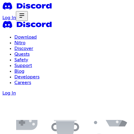
Log In
Download
Nitro
Discover
Quests
Safety
Support
Blog
Developers
Careers
Log In