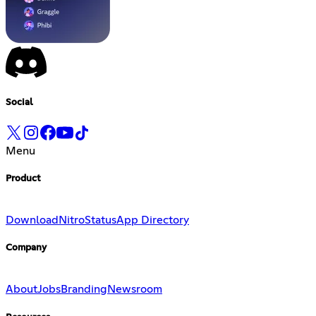
Social
Menu
Product
Download
Nitro
Status
App Directory
Company
About
Jobs
Branding
Newsroom