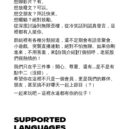
想聊影片？有。
想放廢文？可以。
想交朋友？拜託快來。
想曬貓？絕對鼓勵。
從深度討論到無限歪樓，從冷笑話到認真發言，這
裡都有人挺你。
群組裡有各種分類頻道，還不定期會有語音聚會、
小遊戲、突襲直播連動，絕對不怕無聊。如果你剛
進來，不用害羞，來【自我介紹】打個招呼，老屁股
們很熱情的！
我們只在乎三件事：開心、尊重、還有…是不是有
點中二（沒錯）。
希望你在這裡不只是一個會員，更是我們的夥伴、
朋友，甚至搞不好哪天一起上節目（？）
一起來玩吧～這裡永遠都有你的位子！
SUPPORTED
LANGUAGES