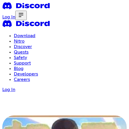
Log In
Download
Nitro
Discover
Quests
Safety
Support
Blog
Developers
Careers
Log In