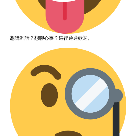
想講幹話？想聊心事？這裡通通歡迎。