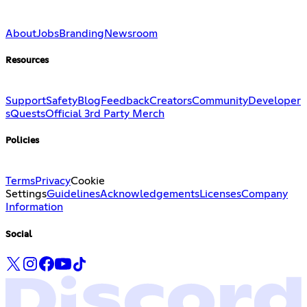
About
Jobs
Branding
Newsroom
Resources
Support
Safety
Blog
Feedback
Creators
Community
Developer
s
Quests
Official 3rd Party Merch
Policies
Terms
Privacy
Cookie
Settings
Guidelines
Acknowledgements
Licenses
Company
Information
Social