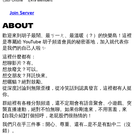
1,007 Online
3,419 Members
Join Server
ABOUT
歡迎來到胡子最鬧、最ㄎ一ㄤ、最溫暖（？）的快樂島！這裡
是專屬給 YouTube 胡子頻道會員的秘密基地，加入就代表你
是我們的自己人啦 ✨
這裡什麼都有：
想聊影片？有。
想放廢文？可以。
想交朋友？拜託快來。
想曬貓？絕對鼓勵。
從深度討論到無限歪樓，從冷笑話到認真發言，這裡都有人挺
你。
群組裡有各種分類頻道，還不定期會有語音聚會、小遊戲、突
襲直播連動，絕對不怕無聊。如果你剛進來，不用害羞，來
【自我介紹】打個招呼，老屁股們很熱情的！
我們只在乎三件事：開心、尊重、還有…是不是有點中二（沒
錯）。