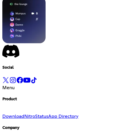
Social
Menu
Product
Download
Nitro
Status
App Directory
Company