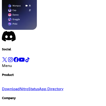
Social
Menu
Product
Download
Nitro
Status
App Directory
Company