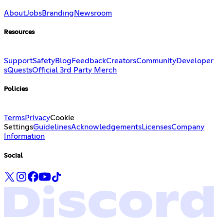
About
Jobs
Branding
Newsroom
Resources
Support
Safety
Blog
Feedback
Creators
Community
Developer
s
Quests
Official 3rd Party Merch
Policies
Terms
Privacy
Cookie
Settings
Guidelines
Acknowledgements
Licenses
Company
Information
Social