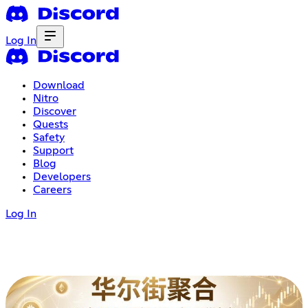
Log In
Download
Nitro
Discover
Quests
Safety
Support
Blog
Developers
Careers
Log In