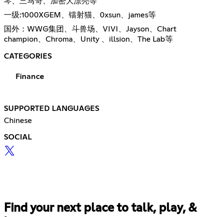
琴、三马哥、加密大漂亮等
一级:1000XGEM、镭射猫、0xsun、james等
国外：WWG集团、斗兽场、VIVI、Jayson、Chart
champion、Chroma、Unity 、illsion、The Lab等
CATEGORIES
Finance
SUPPORTED LANGUAGES
Chinese
SOCIAL
Find your next place to talk, play, &