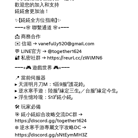
歡迎您的加入和支持
錵錵會更加油！
✨【錵錵全方位指南】✨
───⋆🌸 聯繫通道 🌸⋆───
📩 商務合作
✉️ 信箱 → vanefully520@gmail.com
💬 LINE官方 → @together1624
🔐 私密社群 →
https://reurl.cc/zWlMN6
───⋆🎮 遊戲世界 🎮⋆───
📍 當前伺服器
▸ 天涯明月刀M：1區9服「護花鈴」
▸ 逆水寒手遊：陸服「緣定三生」／台服「緣定今生」
▸ 浮生憶玲瓏：S13「錵小錵」
🛠️ 玩家必備
🎯 錵小錵綜合攻略交流DC群 →
https://discord.gg/together1624
❄️ 逆水寒手游專屬文字攻略DC →
https://discord.gg/sNtEymMH3Z