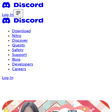
Log In
Download
Nitro
Discover
Quests
Safety
Support
Blog
Developers
Careers
Log In