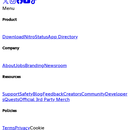
Menu
Product
Download
Nitro
Status
App Directory
Company
About
Jobs
Branding
Newsroom
Resources
Support
Safety
Blog
Feedback
Creators
Community
Developer
s
Quests
Official 3rd Party Merch
Policies
Terms
Privacy
Cookie