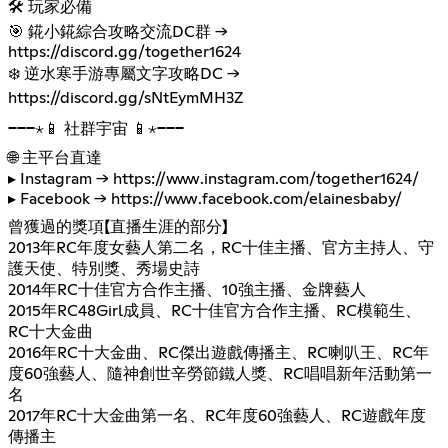
🛠️ 玩家必備
🎯 錵小錵綜合攻略交流DC群 →
https://discord.gg/together1624
❄️ 逆水寒手游專屬文字攻略DC →
https://discord.gg/sNtEymMH3Z
───⋆📱 社群宇宙 📱⋆───
🌐 主平台直達
▸ Instagram →
https://www.instagram.com/together1624/
▸ Facebook →
https://www.facebook.com/elainesbaby/
曾獲過的獎項【直播生涯的部分】
2013年RC年度女藝人第二名，RC十佳主播、官方主持人、守
護天使、特別獎、秀場史詩
2014年RC十佳官方合作主播、10強主播、金牌藝人
2015年RC48Girl成員、RC十佳官方合作主播、RC模範生、
RC十大金曲
2016年RC十大金曲、RC傑出遊戲傳播主、RC喇叭王、RC年
度60強藝人、隨神創世辛勞節鐵人獎、RC唱唱新年活動第一
名
2017年RC十大金曲第一名、RC年度60強藝人、RC遊戲年度
傳播主