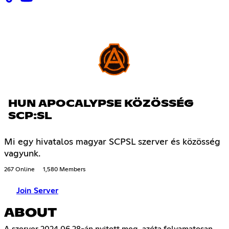
HUN APOCALYPSE KÖZÖSSÉG
SCP:SL
Mi egy hivatalos magyar SCPSL szerver és közösség
vagyunk.
267 Online
1,580 Members
Join Server
ABOUT
A szerver 2024.06.28-án nyitott meg, azóta folyamatosan