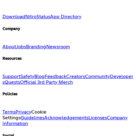
Download
Nitro
Status
App Directory
Company
About
Jobs
Branding
Newsroom
Resources
Support
Safety
Blog
Feedback
Creators
Community
Developer
s
Quests
Official 3rd Party Merch
Policies
Terms
Privacy
Cookie
Settings
Guidelines
Acknowledgements
Licenses
Company
Information
Social