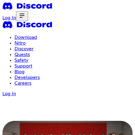
Log In
Download
Nitro
Discover
Quests
Safety
Support
Blog
Developers
Careers
Log In