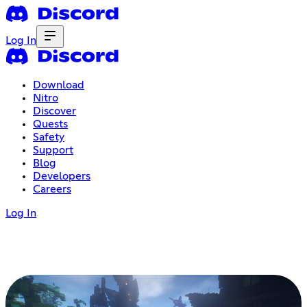
Log In
Download
Nitro
Discover
Quests
Safety
Support
Blog
Developers
Careers
Log In