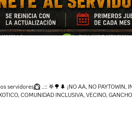
tros servidores⭕⃤ ..:: 𖤐🌳🌲 ¡NO AA, NO PAYTOW
XOTICO, COMUNIDAD INCLUSIVA, VECINO, GANCHO