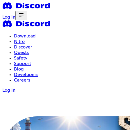
Log In
Download
Nitro
Discover
Quests
Safety
Support
Blog
Developers
Careers
Log In