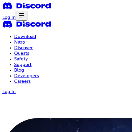
Log In
Download
Nitro
Discover
Quests
Safety
Support
Blog
Developers
Careers
Log In