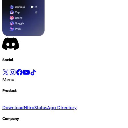
Social
Menu
Product
Download
Nitro
Status
App Directory
Company