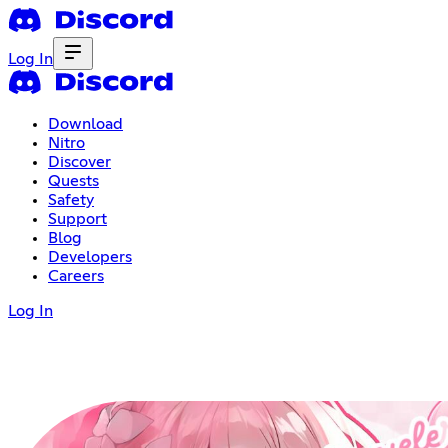
Log In
Download
Nitro
Discover
Quests
Safety
Support
Blog
Developers
Careers
Log In