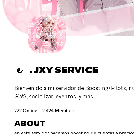
౿ ׂ ִ . JXY SERVICE
Bienvenido a mi servidor de Boosting/Pilots, n
GWS, socializar, eventos, y mas
222 Online
2,424 Members
ABOUT
en este servidor hacemos boosting de cuentas a preci