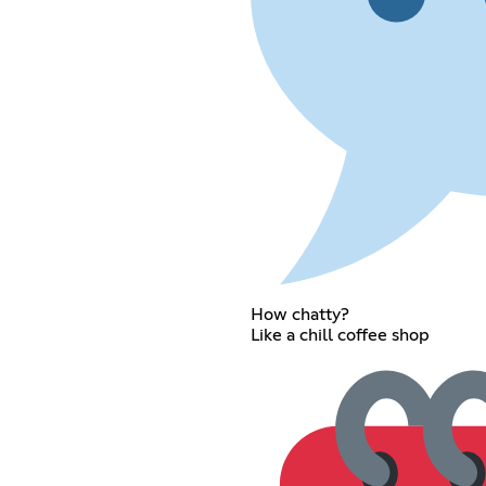
How chatty?
Like a chill coffee shop