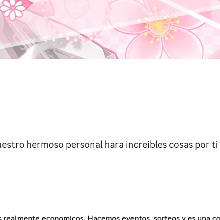
uestro hermoso personal hara increibles cosas por t
os realmente economicos. Hacemos eventos, sorteos y es una 