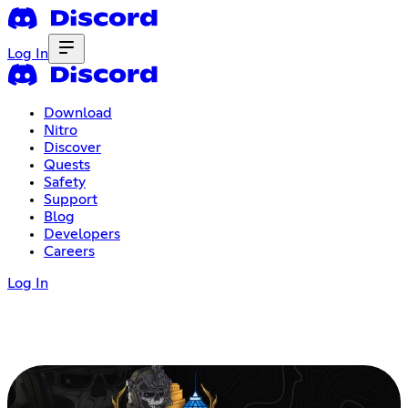
Log In
Download
Nitro
Discover
Quests
Safety
Support
Blog
Developers
Careers
Log In