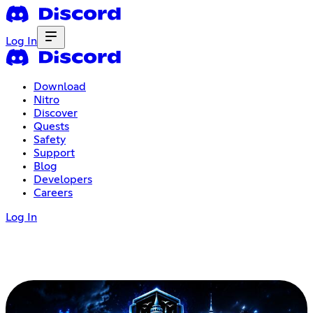
Log In
Download
Nitro
Discover
Quests
Safety
Support
Blog
Developers
Careers
Log In