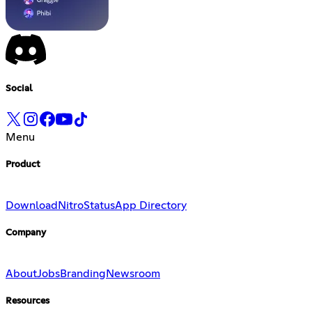
Social
Menu
Product
Download
Nitro
Status
App Directory
Company
About
Jobs
Branding
Newsroom
Resources