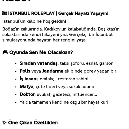
🌆 İSTANBUL ROLEPLAY | Gerçek Hayatı Yaşayın!
İstanbul'un kalbine hoş geldin!
Boğaz'ın ışıklarında, Kadıköy'ün kalabalığında, Beşiktaş'ın
sokaklarında kendi hikayeni yaz. Gerçekçi bir İstanbul
simülasyonunda hayatın her rengini yaşa.
🎮 Oyunda Sen Ne Olacaksın?
Sıradan vatandaş
, taksi şoförü, esnaf, garson
Polis
veya
Jandarma
ekibinde görev yapan biri
İş insanı
, emlakçı, restoran sahibi
Mafya
, çete lideri veya sokak adamı
Doktor
, avukat, gazeteci, influencer...
Ya da tamamen kendine özgü bir hayat kur!
✨ Öne Çıkan Özellikler: