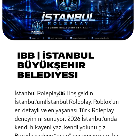
IBB | İSTANBUL
BÜYÜKŞEHIR
BELEDIYESI
İstanbul Roleplay🌆 Hoş geldin
İstanbul’um!İstanbul Roleplay, Roblox’un
en detaylı ve en yaşanası Türk Roleplay
deneyimini sunuyor. 2026 İstanbul’unda
kendi hikayeni yaz, kendi yolunu çiz.
Burada sadece “oyun” oynamıyorsun; bir