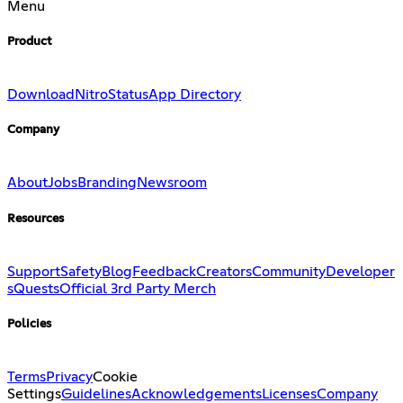
Menu
Product
Download
Nitro
Status
App Directory
Company
About
Jobs
Branding
Newsroom
Resources
Support
Safety
Blog
Feedback
Creators
Community
Developer
s
Quests
Official 3rd Party Merch
Policies
Terms
Privacy
Cookie
Settings
Guidelines
Acknowledgements
Licenses
Company