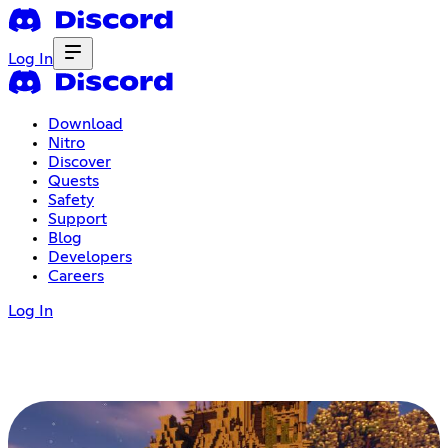
Log In
Download
Nitro
Discover
Quests
Safety
Support
Blog
Developers
Careers
Log In