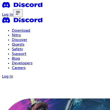
Log In
Download
Nitro
Discover
Quests
Safety
Support
Blog
Developers
Careers
Log In