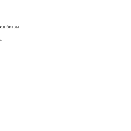
од битвы.
.