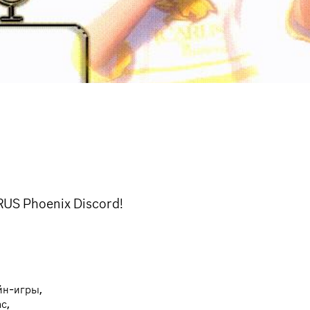
RUS Phoenix Discord!
йн-игры,
с,