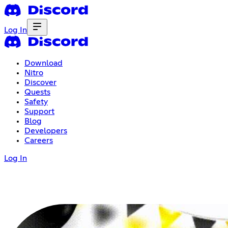
Log In
Download
Nitro
Discover
Quests
Safety
Support
Blog
Developers
Careers
Log In