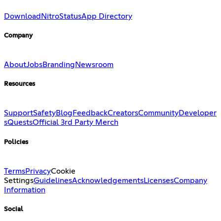
Download
Nitro
Status
App Directory
Company
About
Jobs
Branding
Newsroom
Resources
Support
Safety
Blog
Feedback
Creators
Community
Developer
s
Quests
Official 3rd Party Merch
Policies
Terms
Privacy
Cookie
Settings
Guidelines
Acknowledgements
Licenses
Company
Information
Social