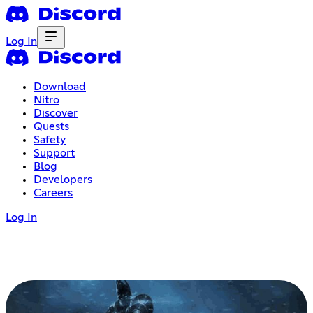
Log In
Download
Nitro
Discover
Quests
Safety
Support
Blog
Developers
Careers
Log In