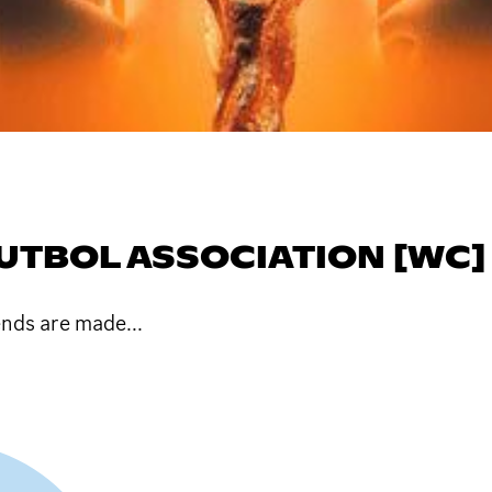
FUTBOL ASSOCIATION [WC]
nds are made...