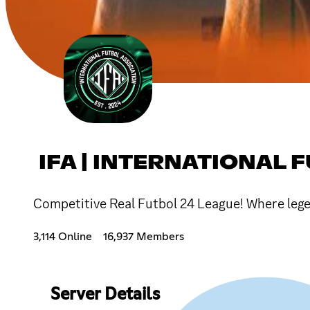
IFA | INTERNATIONAL 
Competitive Real Futbol 24 League! Where lege
3,114 Online
16,937 Members
Server Details