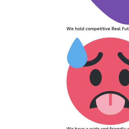
We hold competitive Real Fu
We have a wide and friendly