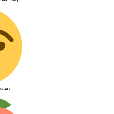
rators