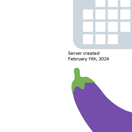
Server created
February 11th, 2024