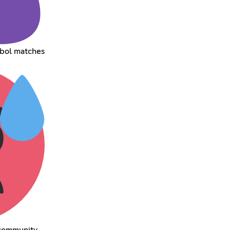
tbol matches
 community