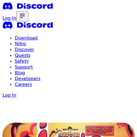
Log In
Download
Nitro
Discover
Quests
Safety
Support
Blog
Developers
Careers
Log In