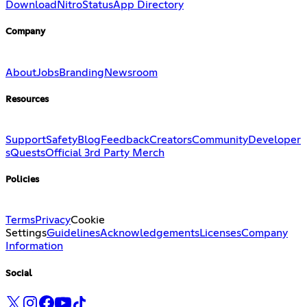
Download
Nitro
Status
App Directory
Company
About
Jobs
Branding
Newsroom
Resources
Support
Safety
Blog
Feedback
Creators
Community
Developer
s
Quests
Official 3rd Party Merch
Policies
Terms
Privacy
Cookie
Settings
Guidelines
Acknowledgements
Licenses
Company
Information
Social