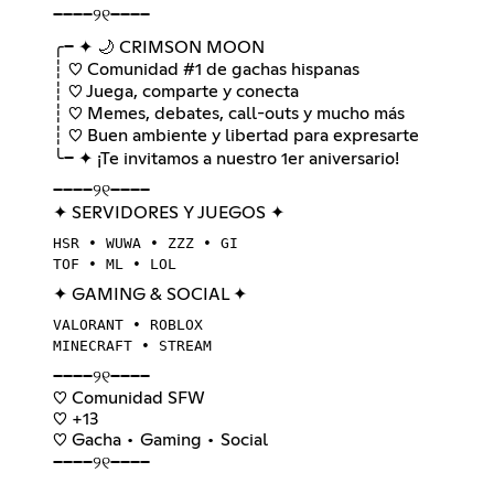
────୨୧────
╭─ ✦ 🌙 CRIMSON MOON
┆ ♡ Comunidad #1 de gachas hispanas
┆ ♡ Juega, comparte y conecta
┆ ♡ Memes, debates, call-outs y mucho más
┆ ♡ Buen ambiente y libertad para expresarte
╰─ ✦ ¡Te invitamos a nuestro 1er aniversario!
────୨୧────
✦ SERVIDORES Y JUEGOS ✦
HSR • WUWA • ZZZ • GI
TOF • ML • LOL
✦ GAMING & SOCIAL ✦
VALORANT • ROBLOX
MINECRAFT • STREAM
────୨୧────
♡ Comunidad SFW
♡ +13
♡ Gacha • Gaming • Social
────୨୧────