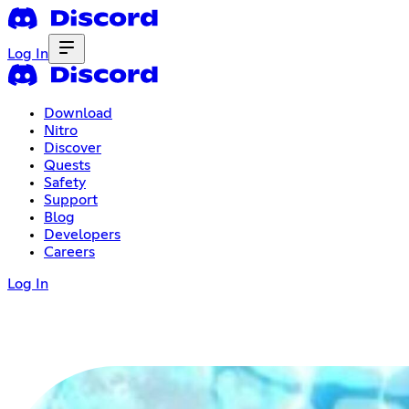
Log In
Download
Nitro
Discover
Quests
Safety
Support
Blog
Developers
Careers
Log In