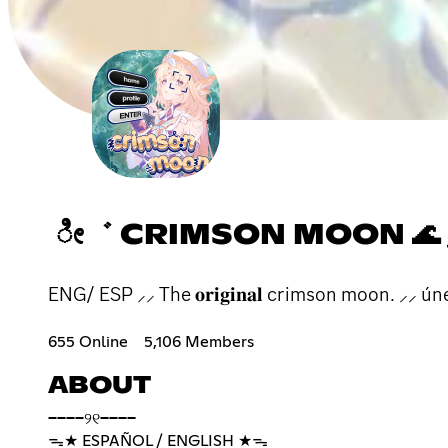
ೀ゛ CRIMSON MOON 🌊 
ENG/ ESP ⸝⸝ The 𝐨𝐫𝐢𝐠𝐢𝐧𝐚𝐥 crimson moon. ⸝⸝
655 Online
5,106 Members
ABOUT
────୨୧────
ᯓ★ ESPAÑOL / ENGLISH ★ᯓ