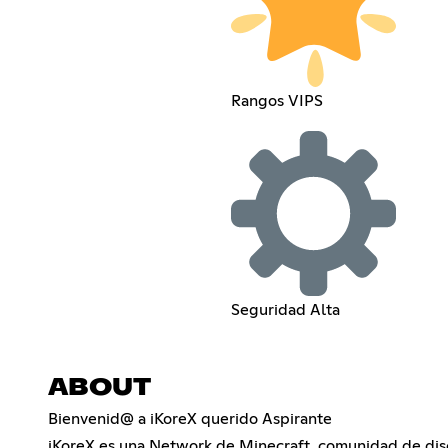
Rangos VIPS
Seguridad Alta
ABOUT
Bienvenid@ a iKoreX querido Aspirante
iKoreX es una Network de Minecraft, comunidad de dis