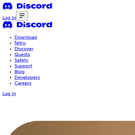
Log In
Download
Nitro
Discover
Quests
Safety
Support
Blog
Developers
Careers
Log In