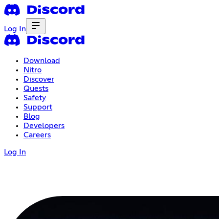
Log In
Download
Nitro
Discover
Quests
Safety
Support
Blog
Developers
Careers
Log In