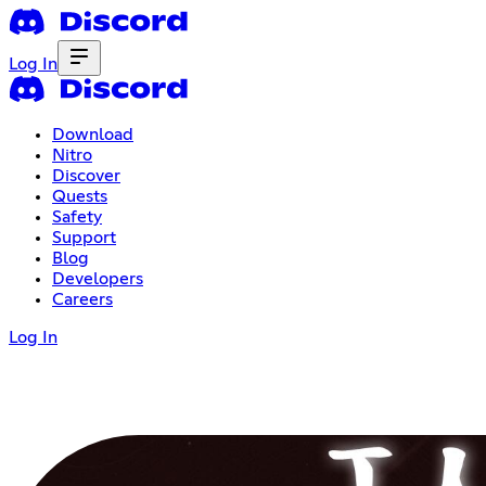
Log In
Download
Nitro
Discover
Quests
Safety
Support
Blog
Developers
Careers
Log In