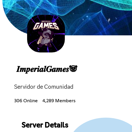
𝑰𝒎𝒑𝒆𝒓𝒊𝒂𝒍𝑮𝒂𝒎𝒆𝒔🐼
Servidor de Comunidad
306 Online
4,289 Members
Server Details