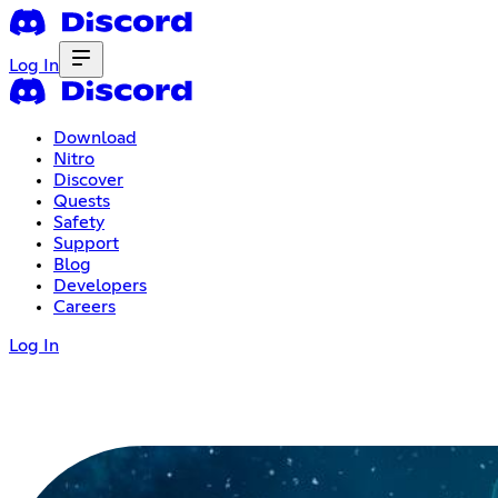
Log In
Download
Nitro
Discover
Quests
Safety
Support
Blog
Developers
Careers
Log In