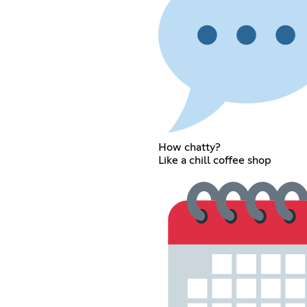
How chatty?
Like a chill coffee shop