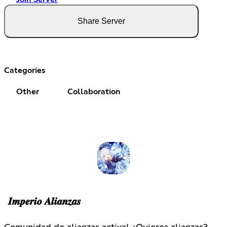
Share Server
Categories
Other
Collaboration
𝑰𝒎𝒑𝒆𝒓𝒊𝒐 𝑨𝒍𝒊𝒂𝒏𝒛𝒂𝒔