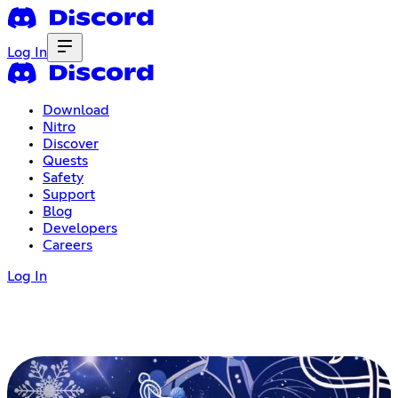
Log In
Download
Nitro
Discover
Quests
Safety
Support
Blog
Developers
Careers
Log In