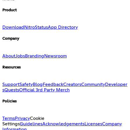
Product
Download
Nitro
Status
App Directory
Company
About
Jobs
Branding
Newsroom
Resources
Support
Safety
Blog
Feedback
Creators
Community
Developer
s
Quests
Official 3rd Party Merch
Policies
Terms
Privacy
Cookie
Settings
Guidelines
Acknowledgements
Licenses
Company
Information