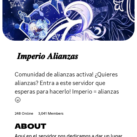
𝑰𝒎𝒑𝒆𝒓𝒊𝒐 𝑨𝒍𝒊𝒂𝒏𝒛𝒂𝒔
Comunidad de alianzas activa! ¿Quieres
alianzas? Entra a este servidor que
esperas para hacerlo! Imperio = alianzas
🌝
248 Online
3,041 Members
ABOUT
Aquí en el servidor nos dedicamos a dar un lugar