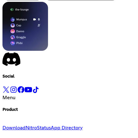
Social
Menu
Product
Download
Nitro
Status
App Directory