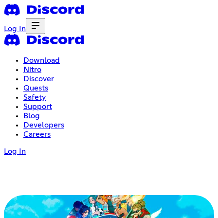
Log In
Download
Nitro
Discover
Quests
Safety
Support
Blog
Developers
Careers
Log In