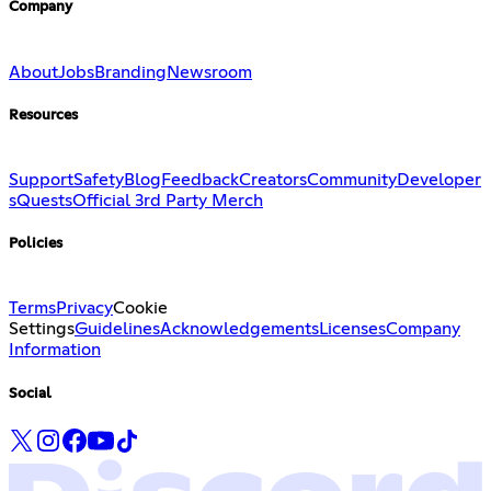
Company
About
Jobs
Branding
Newsroom
Resources
Support
Safety
Blog
Feedback
Creators
Community
Developer
s
Quests
Official 3rd Party Merch
Policies
Terms
Privacy
Cookie
Settings
Guidelines
Acknowledgements
Licenses
Company
Information
Social