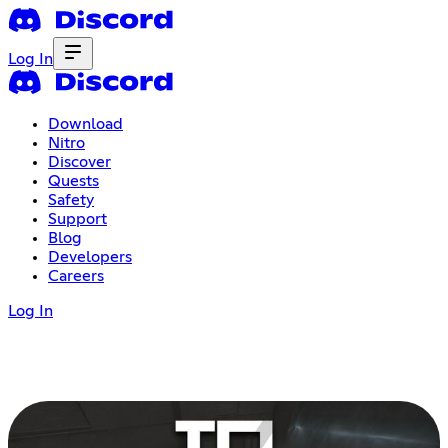
Log In
Download
Nitro
Discover
Quests
Safety
Support
Blog
Developers
Careers
Log In