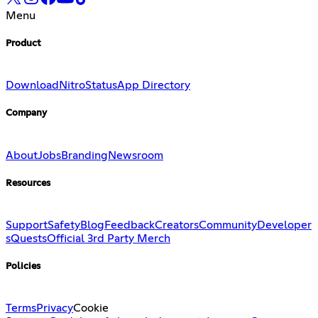
Menu
Product
Download
Nitro
Status
App Directory
Company
About
Jobs
Branding
Newsroom
Resources
Support
Safety
Blog
Feedback
Creators
Community
Developer
s
Quests
Official 3rd Party Merch
Policies
Terms
Privacy
Cookie