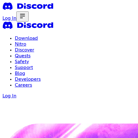
Log In
Download
Nitro
Discover
Quests
Safety
Support
Blog
Developers
Careers
Log In