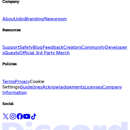
Company
About
Jobs
Branding
Newsroom
Resources
Support
Safety
Blog
Feedback
Creators
Community
Developer
s
Quests
Official 3rd Party Merch
Policies
Terms
Privacy
Cookie
Settings
Guidelines
Acknowledgements
Licenses
Company
Information
Social