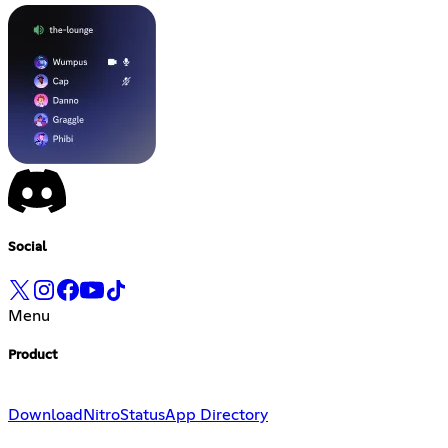
Social
Menu
Product
Download
Nitro
Status
App Directory