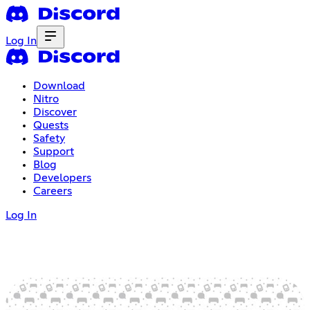
Log In
Download
Nitro
Discover
Quests
Safety
Support
Blog
Developers
Careers
Log In