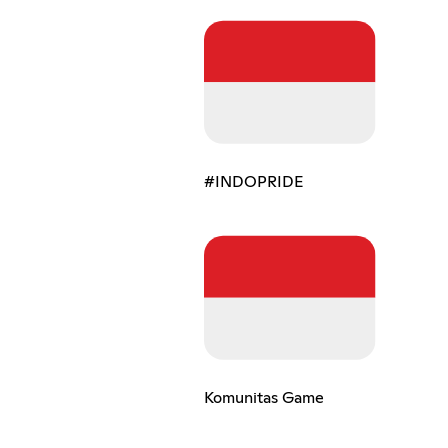
#INDOPRIDE
Komunitas Game