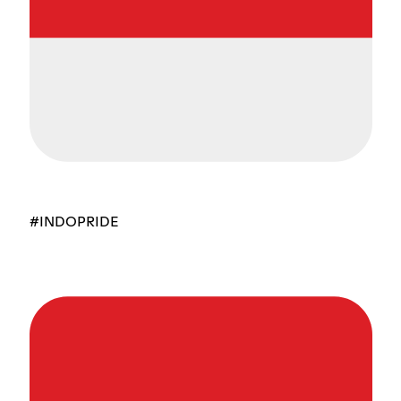
#INDOPRIDE