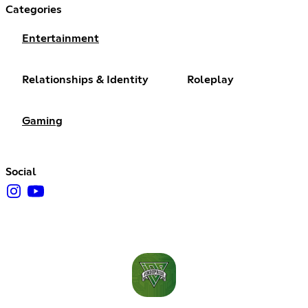
Categories
Entertainment
Relationships & Identity
Roleplay
Gaming
Social