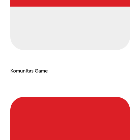
Komunitas Game