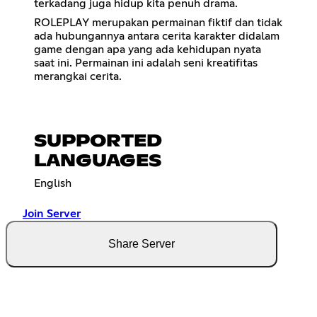
terkadang juga hidup kita penuh drama.
ROLEPLAY merupakan permainan fiktif dan tidak
ada hubungannya antara cerita karakter didalam
game dengan apa yang ada kehidupan nyata
saat ini. Permainan ini adalah seni kreatifitas
merangkai cerita.
SUPPORTED
LANGUAGES
English
Join Server
Share Server