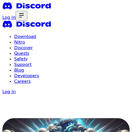
Log In
Download
Nitro
Discover
Quests
Safety
Support
Blog
Developers
Careers
Log In