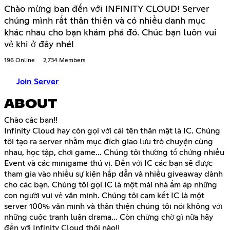
Chào mừng bạn đến với INFINITY CLOUD! Server
chúng mình rất thân thiện và có nhiều danh mục
khác nhau cho bạn khám phá đó. Chúc bạn luôn vui
vẻ khi ở đây nhé!
196 Online
2,734 Members
Join Server
ABOUT
Chào các bạn!!
Infinity Cloud hay còn gọi với cái tên thân mật là IC. Chúng
tôi tạo ra server nhằm mục đích giao lưu trò chuyện cùng
nhau, học tập, chơi game... Chúng tôi thường tổ chứng nhiều
Event và các minigame thú vị. Đến với IC các bạn sẽ được
tham gia vào nhiều sự kiện hấp dẫn và nhiều giveaway dành
cho các bạn. Chúng tôi gọi IC là một mái nhà ấm áp những
con người vui vẻ văn minh. Chúng tôi cam kết IC là một
server 100% văn minh và thân thiện chúng tôi nói không với
những cuộc tranh luận drama... Còn chừng chờ gì nữa hãy
đến với Infinity Cloud thôi nào!!