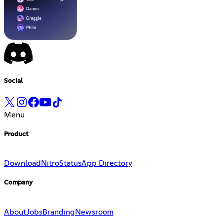
Social
Menu
Product
Download
Nitro
Status
App Directory
Company
About
Jobs
Branding
Newsroom