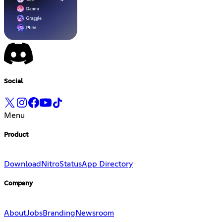
Social
Menu
Product
Download
Nitro
Status
App Directory
Company
About
Jobs
Branding
Newsroom