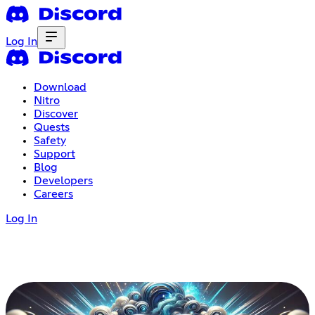
Log In
Download
Nitro
Discover
Quests
Safety
Support
Blog
Developers
Careers
Log In