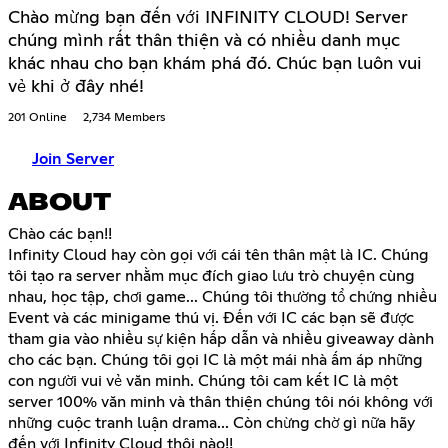
Chào mừng bạn đến với INFINITY CLOUD! Server
chúng mình rất thân thiện và có nhiều danh mục
khác nhau cho bạn khám phá đó. Chúc bạn luôn vui
vẻ khi ở đây nhé!
201 Online
2,734 Members
Join Server
ABOUT
Chào các bạn!!
Infinity Cloud hay còn gọi với cái tên thân mật là IC. Chúng
tôi tạo ra server nhằm mục đích giao lưu trò chuyện cùng
nhau, học tập, chơi game... Chúng tôi thường tổ chứng nhiều
Event và các minigame thú vị. Đến với IC các bạn sẽ được
tham gia vào nhiều sự kiện hấp dẫn và nhiều giveaway dành
cho các bạn. Chúng tôi gọi IC là một mái nhà ấm áp những
con người vui vẻ văn minh. Chúng tôi cam kết IC là một
server 100% văn minh và thân thiện chúng tôi nói không với
những cuộc tranh luận drama... Còn chừng chờ gì nữa hãy
đến với Infinity Cloud thôi nào!!