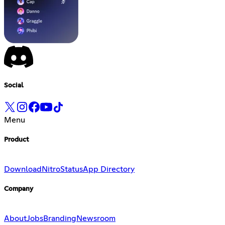
Social
Menu
Product
Download
Nitro
Status
App Directory
Company
About
Jobs
Branding
Newsroom