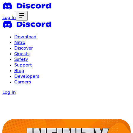
Log In
Download
Nitro
Discover
Quests
Safety
Support
Blog
Developers
Careers
Log In