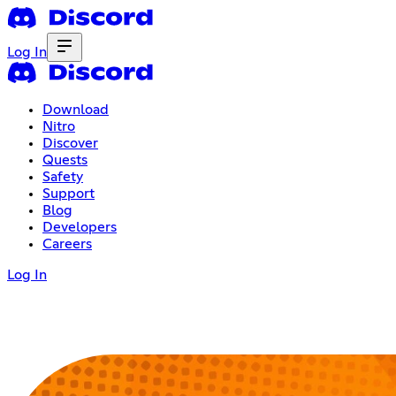
Log In
Download
Nitro
Discover
Quests
Safety
Support
Blog
Developers
Careers
Log In