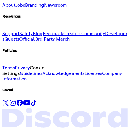
About
Jobs
Branding
Newsroom
Resources
Support
Safety
Blog
Feedback
Creators
Community
Developer
s
Quests
Official 3rd Party Merch
Policies
Terms
Privacy
Cookie
Settings
Guidelines
Acknowledgements
Licenses
Company
Information
Social