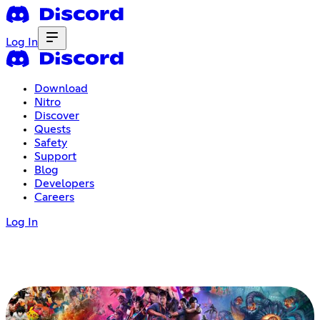
Log In
Download
Nitro
Discover
Quests
Safety
Support
Blog
Developers
Careers
Log In