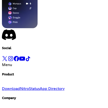
Social
Menu
Product
Download
Nitro
Status
App Directory
Company