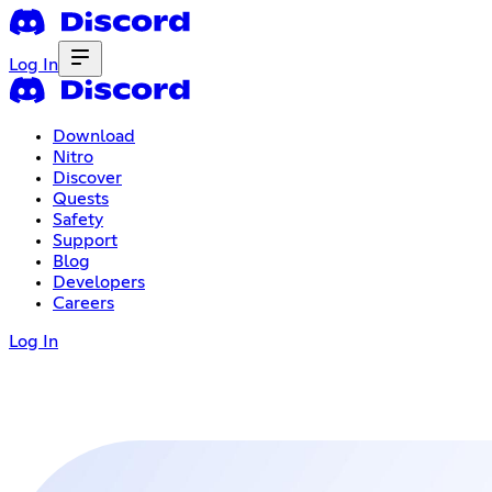
Log In
Download
Nitro
Discover
Quests
Safety
Support
Blog
Developers
Careers
Log In