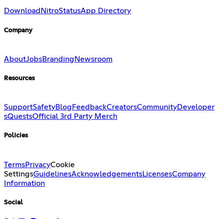
Download
Nitro
Status
App Directory
Company
About
Jobs
Branding
Newsroom
Resources
Support
Safety
Blog
Feedback
Creators
Community
Developer
s
Quests
Official 3rd Party Merch
Policies
Terms
Privacy
Cookie
Settings
Guidelines
Acknowledgements
Licenses
Company
Information
Social