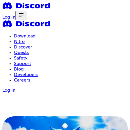
Log In
Download
Nitro
Discover
Quests
Safety
Support
Blog
Developers
Careers
Log In