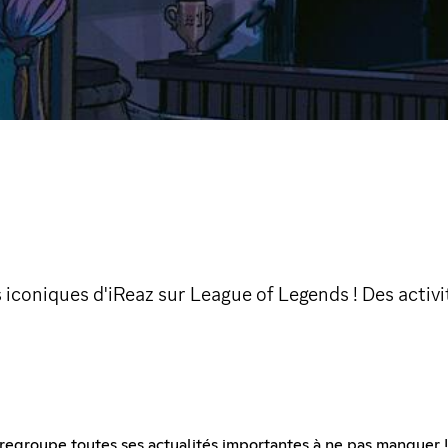
 iconiques d'iReaz sur League of Legends ! Des activ
 regroupe toutes ses actualités importantes à ne pas manquer !