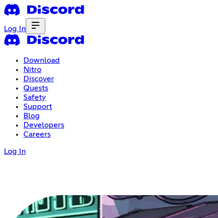
Log In
Download
Nitro
Discover
Quests
Safety
Support
Blog
Developers
Careers
Log In