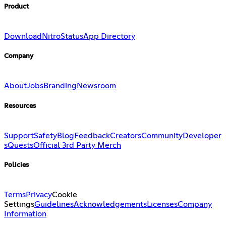
Product
Download
Nitro
Status
App Directory
Company
About
Jobs
Branding
Newsroom
Resources
Support
Safety
Blog
Feedback
Creators
Community
Developer
s
Quests
Official 3rd Party Merch
Policies
Terms
Privacy
Cookie
Settings
Guidelines
Acknowledgements
Licenses
Company
Information