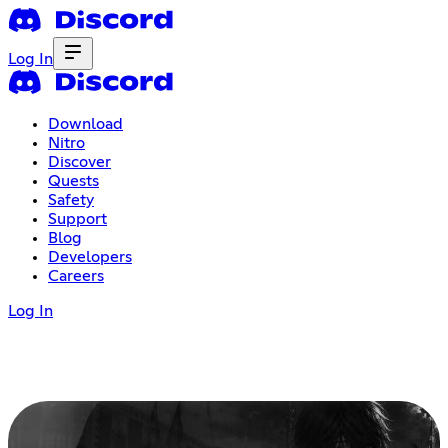
Log In
Download
Nitro
Discover
Quests
Safety
Support
Blog
Developers
Careers
Log In