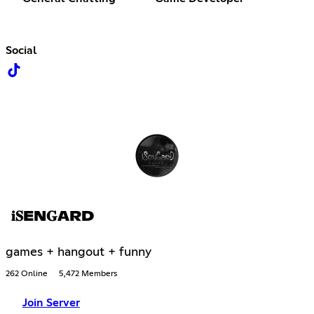
Social
𝐢𝐒EN𝐆ARD
games + hangout + funny
262 Online
5,472 Members
Join Server