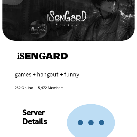
𝐢𝐒EN𝐆ARD
games + hangout + funny
262 Online
5,472 Members
Server
Details