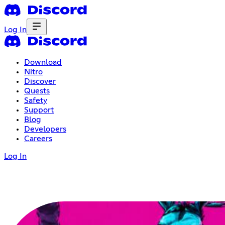
Log In
Download
Nitro
Discover
Quests
Safety
Support
Blog
Developers
Careers
Log In