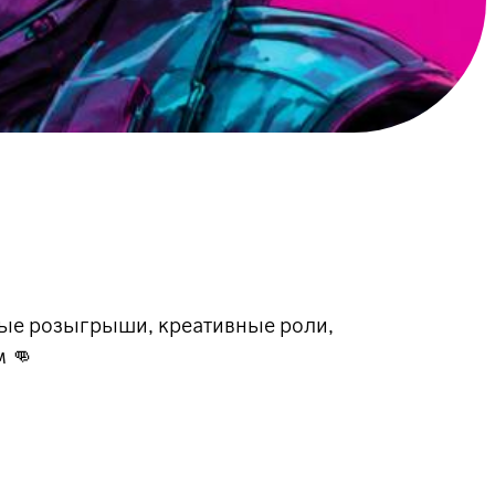
стые розыгрыши, креативные роли,
м 👊