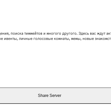
ния, поиска тиммейтов и многого другого. Здесь вас ждут а
е ивенты, личные голосовые комнаты, мемы, новые знакомств
Share Server