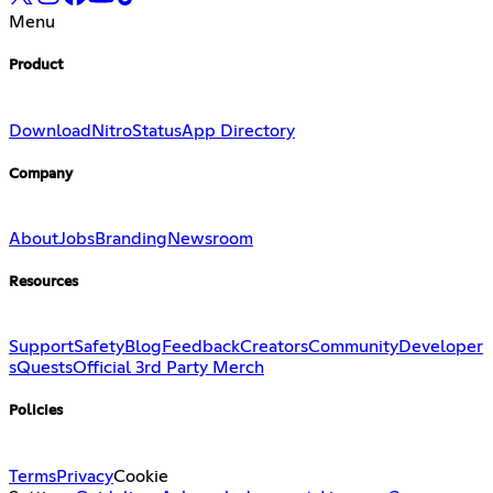
Menu
Product
Download
Nitro
Status
App Directory
Company
About
Jobs
Branding
Newsroom
Resources
Support
Safety
Blog
Feedback
Creators
Community
Developer
s
Quests
Official 3rd Party Merch
Policies
Terms
Privacy
Cookie