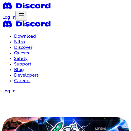
Log In
Download
Nitro
Discover
Quests
Safety
Support
Blog
Developers
Careers
Log In