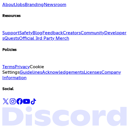
About
Jobs
Branding
Newsroom
Resources
Support
Safety
Blog
Feedback
Creators
Community
Developer
s
Quests
Official 3rd Party Merch
Policies
Terms
Privacy
Cookie
Settings
Guidelines
Acknowledgements
Licenses
Company
Information
Social