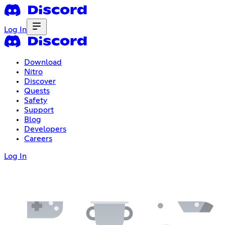
Log In
Download
Nitro
Discover
Quests
Safety
Support
Blog
Developers
Careers
Log In