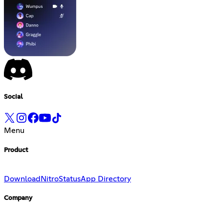
Social
Menu
Product
Download
Nitro
Status
App Directory
Company