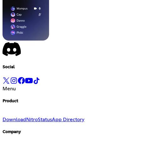
Social
Menu
Product
Download
Nitro
Status
App Directory
Company