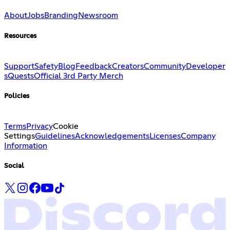
About
Jobs
Branding
Newsroom
Resources
Support
Safety
Blog
Feedback
Creators
Community
Developer
s
Quests
Official 3rd Party Merch
Policies
Terms
Privacy
Cookie
Settings
Guidelines
Acknowledgements
Licenses
Company
Information
Social