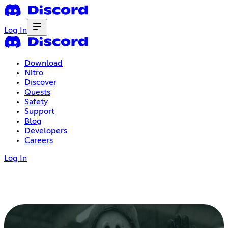
Log In
Download
Nitro
Discover
Quests
Safety
Support
Blog
Developers
Careers
Log In