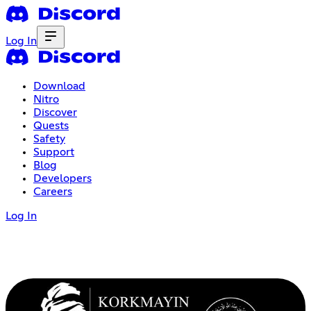
Log In
Download
Nitro
Discover
Quests
Safety
Support
Blog
Developers
Careers
Log In