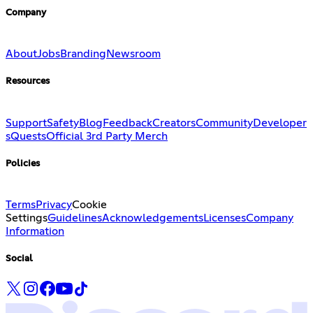
Company
About
Jobs
Branding
Newsroom
Resources
Support
Safety
Blog
Feedback
Creators
Community
Developer
s
Quests
Official 3rd Party Merch
Policies
Terms
Privacy
Cookie
Settings
Guidelines
Acknowledgements
Licenses
Company
Information
Social