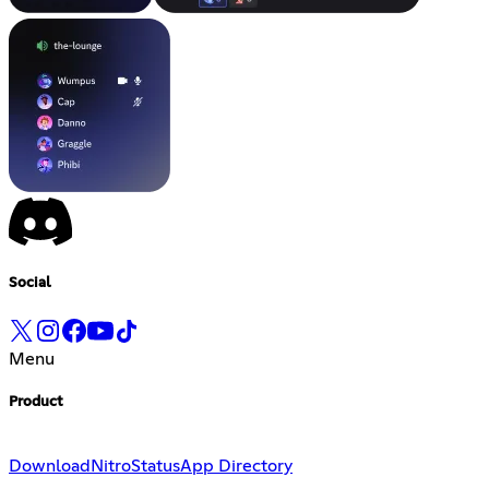
Social
Menu
Product
Download
Nitro
Status
App Directory