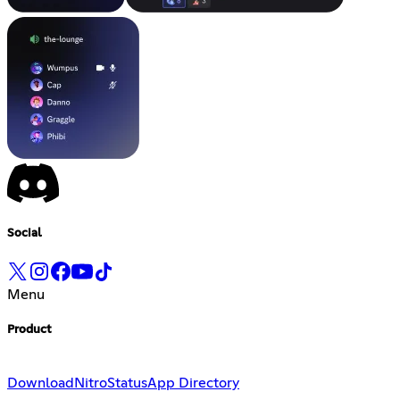
Social
Menu
Product
Download
Nitro
Status
App Directory