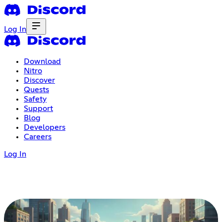
Log In
Download
Nitro
Discover
Quests
Safety
Support
Blog
Developers
Careers
Log In