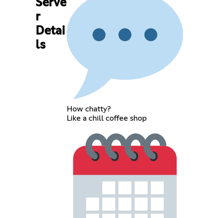
Serve
r
Detai
ls
How chatty?
Like a chill coffee shop