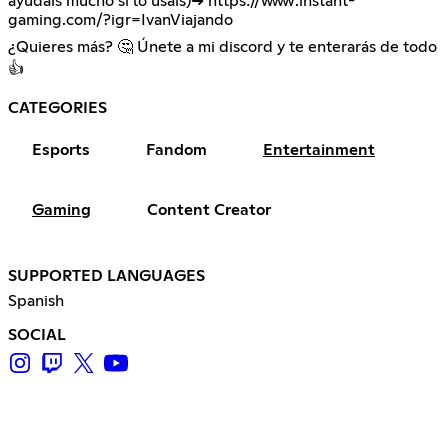
ayudáis mucho si lo usáis)➜
https://www.instant-
gaming.com/?igr=IvanViajando
¿Quieres más? 🤔 Únete a mi discord y te enterarás de todo
👍
CATEGORIES
Esports
Fandom
Entertainment
Gaming
Content Creator
SUPPORTED LANGUAGES
Spanish
SOCIAL