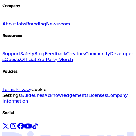
Company
About
Jobs
Branding
Newsroom
Resources
Support
Safety
Blog
Feedback
Creators
Community
Developer
s
Quests
Official 3rd Party Merch
Policies
Terms
Privacy
Cookie
Settings
Guidelines
Acknowledgements
Licenses
Company
Information
Social