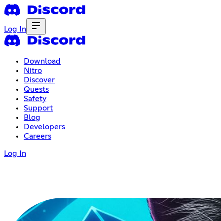
Log In
Download
Nitro
Discover
Quests
Safety
Support
Blog
Developers
Careers
Log In