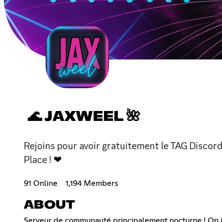
🌊 JAXWEEL 🌺
Rejoins pour avoir gratuitement le TAG Discord 
Place ! ❤
91 Online
1,194 Members
ABOUT
Serveur de communauté principalement nocturne ! On jou