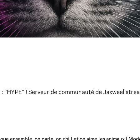
: ''HYPE'' ! Serveur de communauté de Jaxweel streame
e ensemble, on parle, on chill et on aime les animaux ! Modér