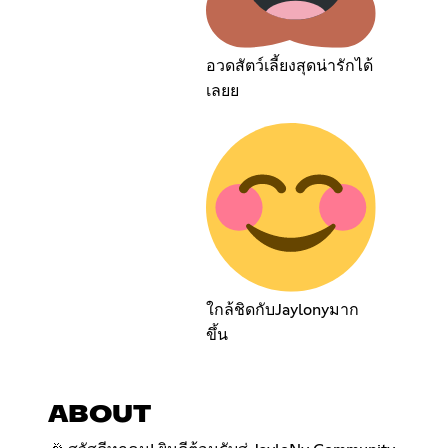
อวดสัตว์เลี้ยงสุดน่ารักได้
เลยย
ใกล้ชิดกับJaylonyมาก
ขึ้น
ABOUT