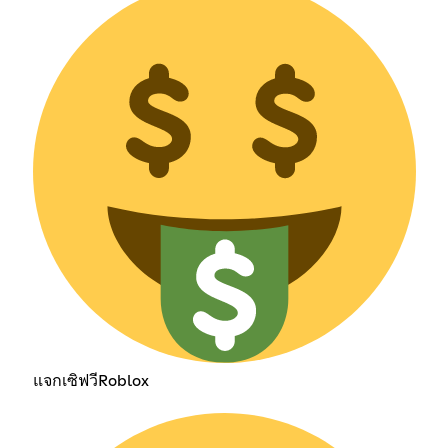
แจกเซิฟวีRoblox