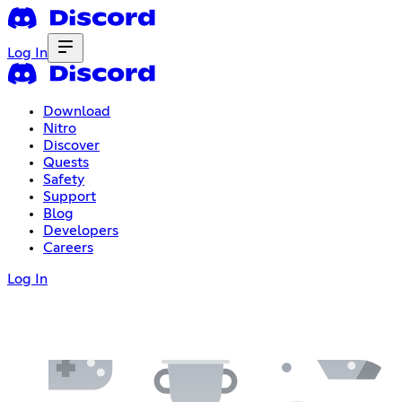
Log In
Download
Nitro
Discover
Quests
Safety
Support
Blog
Developers
Careers
Log In