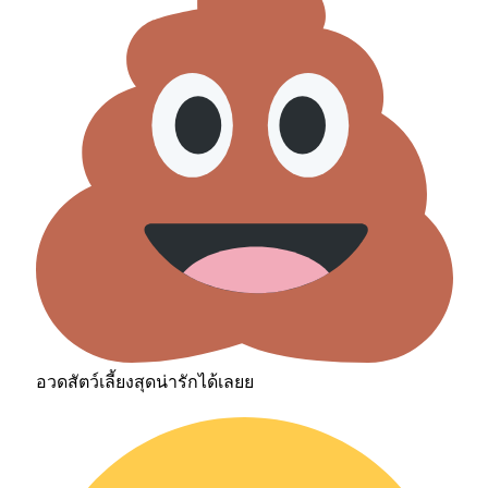
อวดสัตว์เลี้ยงสุดน่ารักได้เลยย